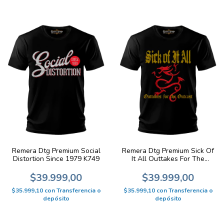
Remera Dtg Premium Social
Remera Dtg Premium Sick Of
Distortion Since 1979 K749
It All Outtakes For The
Outcast K728
$39.999,00
$39.999,00
$35.999,10
con
Transferencia o
$35.999,10
con
Transferencia o
depósito
depósito