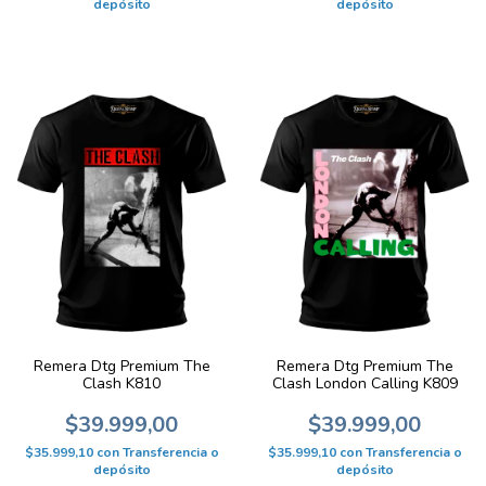
depósito
depósito
Remera Dtg Premium The
Remera Dtg Premium The
Clash K810
Clash London Calling K809
$39.999,00
$39.999,00
$35.999,10
con
Transferencia o
$35.999,10
con
Transferencia o
depósito
depósito