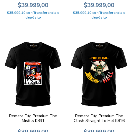
$39.999,00
$39.999,00
$35.999,10
con
Transferencia o
$35.999,10
con
Transferencia o
depósito
depósito
Remera Dtg Premium The
Remera Dtg Premium The
Misfits K831
Clash Straight To Hel K816
$39.999,00
$39.999,00