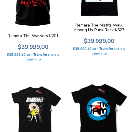
Remera The Misfits Walk
Among Us Punk Rock K523
Remera The Warriors K201
$39.999,00
$39.999,00
$35.999,10
con
Transferencia o
depósito
$35.999,10
con
Transferencia o
depósito