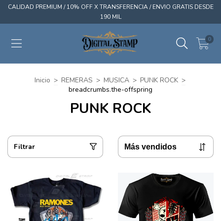
CALIDAD PREMIUM / 10% OFF X TRANSFERENCIA / ENVIO GRATIS DESDE
190 MIL
0
Inicio
>
REMERAS
>
MUSICA
>
PUNK ROCK
>
breadcrumbs.the-offspring
PUNK ROCK
Filtrar