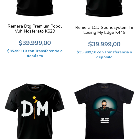
Remera Dtg Premium Popol
Remera LCD Soundsystem Im
Vuh Nosferato K629
Losing My Edge K449
$39.999,00
$39.999,00
$35.999,10
con
Transferencia o
$35.999,10
con
Transferencia o
depósito
depósito