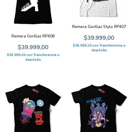
Remera Gorillaz Stylo RP407
Remera Gorillaz RP408
$39.999,00
$35.999,10
con
Transferencia o
$39.999,00
depósito
$35.999,10
con
Transferencia o
depósito