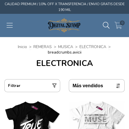
CALIDAD PREMIUM / 10% OFF X TRANSFERENCIA / ENVIO GRATIS DESDE
190 MIL
0
Inicio
>
REMERAS
>
MUSICA
>
ELECTRONICA
>
breadcrumbs.avicii
ELECTRONICA
Filtrar