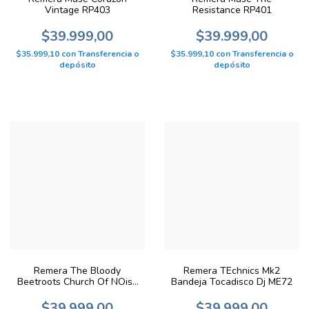
Vintage RP403
Resistance RP401
$39.999,00
$39.999,00
$35.999,10
con
Transferencia o
$35.999,10
con
Transferencia o
depósito
depósito
Remera The Bloody
Remera TEchnics Mk2
Beetroots Church Of NOise
Bandeja Tocadisco Dj ME72
ME73
$39.999,00
$39.999,00