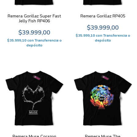
Remera Gorillaz Super Fast
Remera Gorillaz RP405
Jelly Fish RP406
$39.999,00
$39.999,00
$35.999,10
con
Transferencia o
$35.999,10
con
Transferencia o
depósito
depósito
Remera Muse Corazon
Remera Muse The