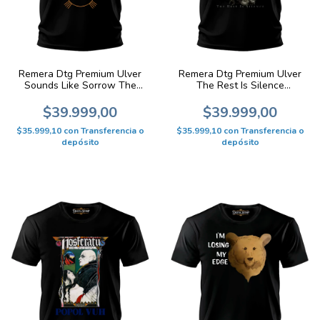
Remera Dtg Premium Ulver
Remera Dtg Premium Ulver
Sounds Like Sorrow The
The Rest Is Silence
Rest Is Silence K893
Experimenta K892
$39.999,00
$39.999,00
$35.999,10
con
Transferencia o
$35.999,10
con
Transferencia o
depósito
depósito