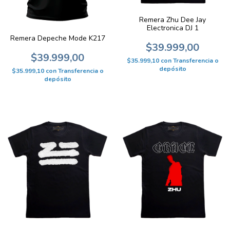
Remera Zhu Dee Jay
Electronica DJ 1
Remera Depeche Mode K217
$39.999,00
$39.999,00
$35.999,10
con
Transferencia o
depósito
$35.999,10
con
Transferencia o
depósito