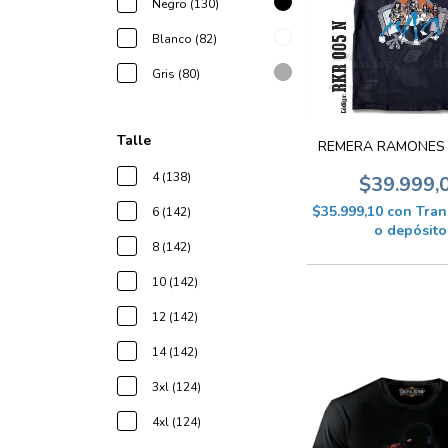
Negro (130)
Blanco (82)
Gris (80)
Talle
REMERA RAMONES 
4 (138)
$39.999,
$35.999,10
con
Tran
6 (142)
o depósito
8 (142)
10 (142)
12 (142)
14 (142)
3xl (124)
4xl (124)