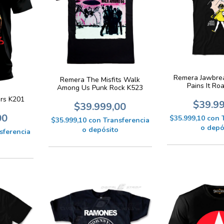
Remera Jawbre
Remera The Misfits Walk
Pains It Ro
Among Us Punk Rock K523
rs K201
$39.9
$39.999,00
00
$35.999,10
con
$35.999,10
con
Transferencia
o depó
o depósito
sferencia