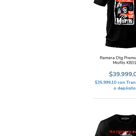
Remera Dtg Premi
Misfits K83
$39.999,
$35.999,10
con
Tran
o depósito