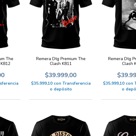
um The
Remera Dtg Premium The
Remera Dtg P
a K812
Clash K811
Clash 
00
$39.999,00
$39.9
sferencia
$35.999,10
con
Transferencia
$35.999,10
con
o depósito
o depó