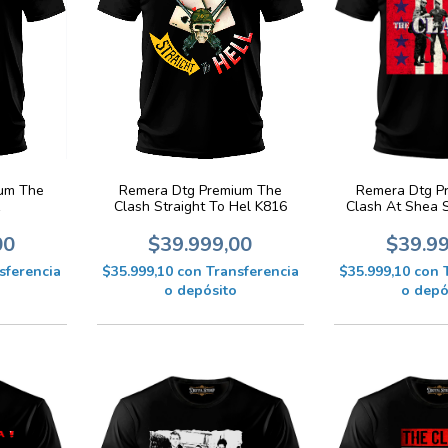
um The
Remera Dtg Premium The
Remera Dtg P
1
Clash Straight To Hel K816
Clash At Shea 
00
$39.999,00
$39.9
sferencia
$35.999,10
con
Transferencia
$35.999,10
con
o depósito
o depó