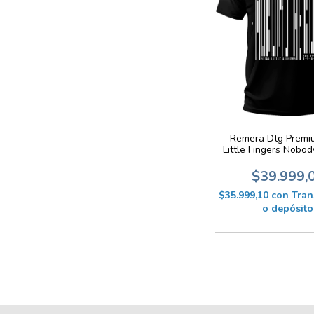
Remera Dtg Premiu
Little Fingers Nobo
K765
$39.999,
$35.999,10
con
Tran
o depósito