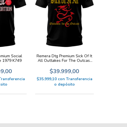
emium Social
Remera Dtg Premium Sick Of It
ce 1979 K749
All Outtakes For The Outcast
K728
99,00
$39.999,00
Transferencia
$35.999,10
con
Transferencia
sito
o depósito