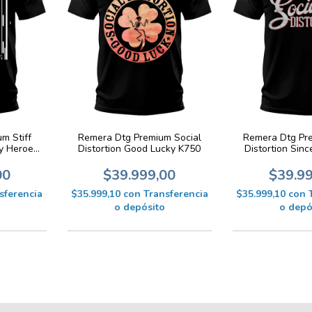
m Stiff
Remera Dtg Premium Social
Remera Dtg Pr
dy Heroes
Distortion Good Lucky K750
Distortion Sin
00
$39.999,00
$39.9
sferencia
$35.999,10
con
Transferencia
$35.999,10
con
o depósito
o depó