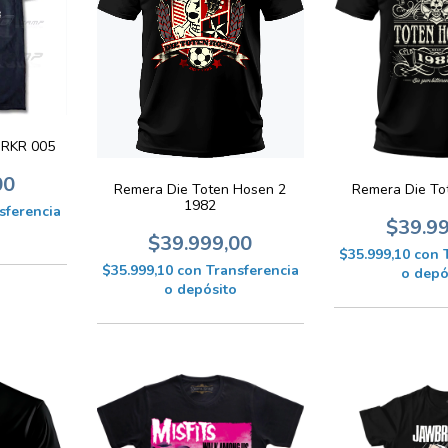
RKR 005
00
Remera Die Toten Hosen 2
Remera Die To
1982
sferencia
$39.9
$39.999,00
$35.999,10
con
$35.999,10
con
Transferencia
o depó
o depósito