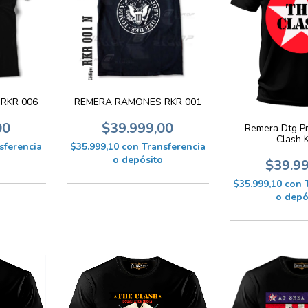
RKR 006
REMERA RAMONES RKR 001
00
$39.999,00
Remera Dtg P
Clash 
sferencia
$35.999,10
con
Transferencia
o depósito
$39.9
$35.999,10
con
o depó