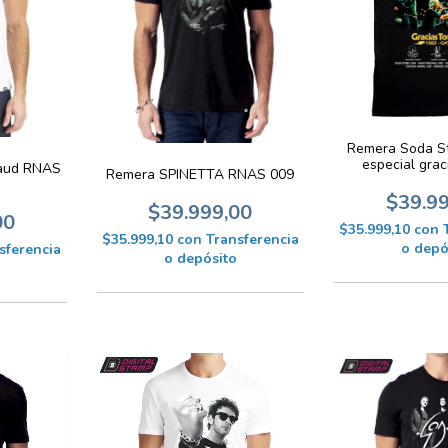
Remera Soda St
especial grac
taud RNAS
Remera SPINETTA RNAS 009
$39.9
$39.999,00
00
$35.999,10
con
$35.999,10
con
Transferencia
o depó
sferencia
o depósito