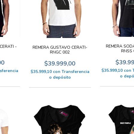
REMERA SODA
ERATI -
REMERA GUSTAVO CERATI-
RNSS 
RNGC 002
$39.9
00
$39.999,00
$35.999,10
con
sferencia
$35.999,10
con
Transferencia
o depó
o depósito