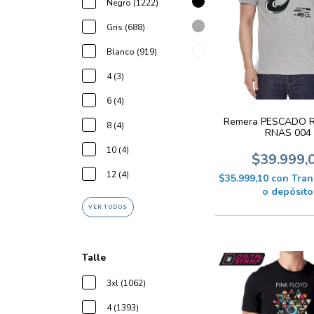
Negro (1222)
Gris (688)
Blanco (919)
4 (3)
6 (4)
Remera PESCADO 
8 (4)
RNAS 004
10 (4)
$39.999,
12 (4)
$35.999,10
con
Tran
o depósito
VER TODOS
Talle
3xl (1062)
4 (1393)