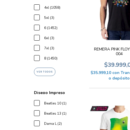
4xl (1058)
5xl (3)
6 (1452)
6xl (3)
7xl (3)
REMERA PINK FLOY
004
8 (1450)
$39.999,
$35.999,10
con
Tran
VER TODOS
o depósito
Dise¤o Impreso
Beatles 10 (1)
Beatles 13 (1)
Dama L (2)