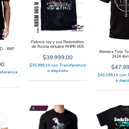
Patricio rey y sus Redonditos
de Ricota oktubre RNPR 005
D - RKP
Remera Toto To
2424 dors
$39.999,00
00
$35.999,10
con
Transferencia
$47.9
o depósito
sferencia
$43.199,10
con
o depó