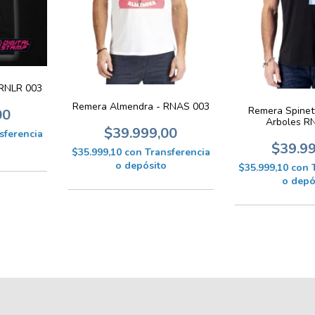
RNLR 003
Remera Almendra - RNAS 003
Remera Spinett
00
Arboles R
$39.999,00
sferencia
$39.9
$35.999,10
con
Transferencia
o depósito
$35.999,10
con
o depó