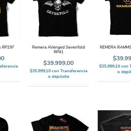
REMERA RAMMST
s RP197
Remera AVenged Sevenfold
RP41
$39.9
00
$39.999,00
$35.999,10
con
sferencia
$35.999,10
con
Transferencia
o depó
o depósito