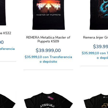
ue K532
REMERA Metallica Master of
Remera Jinjer G
Puppets K509
00
$39.9
sferencia
$39.999,00
$35.999,10
con
$35.999,10
con
Transferencia
o depó
o depósito