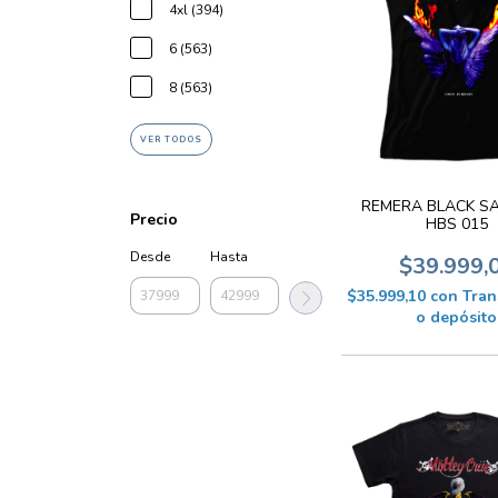
4xl (394)
6 (563)
8 (563)
VER TODOS
REMERA BLACK S
Precio
HBS 015
Desde
Hasta
$39.999,
$35.999,10
con
Tran
o depósito