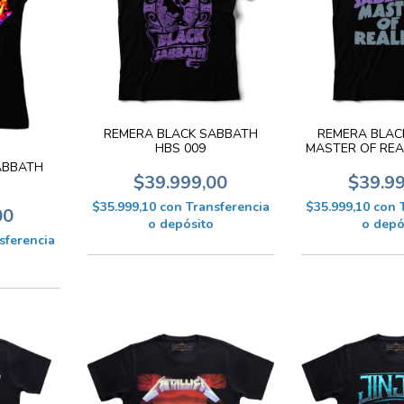
REMERA BLACK SABBATH
REMERA BLAC
HBS 009
MASTER OF REA
ABBATH
$39.999,00
$39.9
$35.999,10
con
Transferencia
$35.999,10
con
00
o depósito
o depó
sferencia