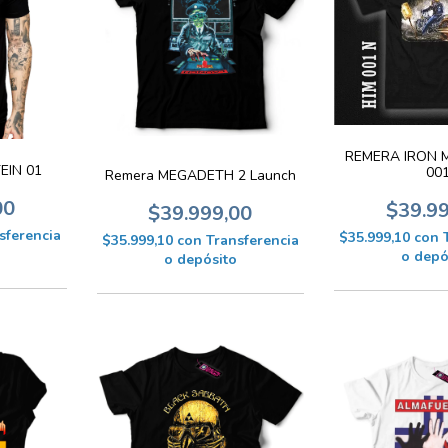
REMERA IRON M
EIN 01
00
Remera MEGADETH 2 Launch
00
$39.9
$39.999,00
sferencia
$35.999,10
con
$35.999,10
con
Transferencia
o depó
o depósito