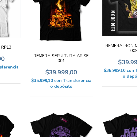
REMERA IRON M
 RP13
00
REMERA SEPULTURA ARISE
00
001
$39.9
sferencia
$35.999,10
con
$39.999,00
o depó
$35.999,10
con
Transferencia
o depósito