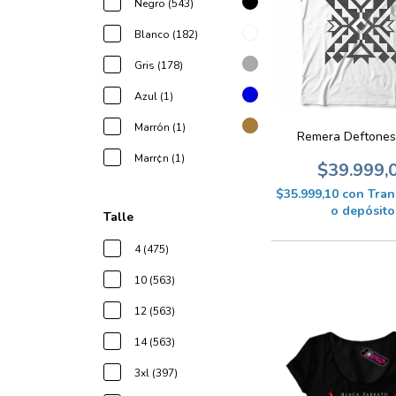
Negro (543)
Blanco (182)
Gris (178)
Azul (1)
Marrón (1)
Remera Deftones
Marr¢n (1)
$39.999,
$35.999,10
con
Tran
o depósito
Talle
4 (475)
10 (563)
12 (563)
14 (563)
3xl (397)