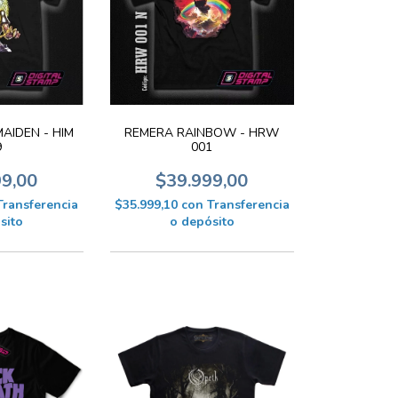
AIDEN - HIM
REMERA RAINBOW - HRW
9
001
99,00
$39.999,00
Transferencia
$35.999,10
con
Transferencia
sito
o depósito