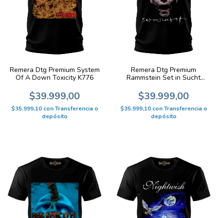
Remera Dtg Premium System
Remera Dtg Premium
Of A Down Toxicity K776
Rammstein Set in Sucht
K667
$39.999,00
$39.999,00
$35.999,10
con
Transferencia o
$35.999,10
con
Transferencia o
depósito
depósito