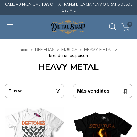
CALIDAD PREMIUM / 10% OFF X TRANSFERENCIA / ENVIO GRATIS DESDE
190 MIL
0
Inicio
>
REMERAS
>
MUSICA
>
HEAVY METAL
>
breadcrumbs.poison
HEAVY METAL
Filtrar