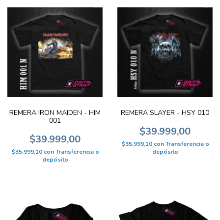
REMERA IRON MAIDEN - HIM
REMERA SLAYER - HSY 010
001
$39.999,00
$39.999,00
$35.999,10
con
Transferencia o
$35.999,10
con
Transferencia o
depósito
depósito