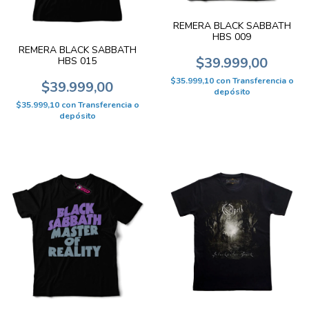
REMERA BLACK SABBATH
HBS 009
REMERA BLACK SABBATH
$39.999,00
HBS 015
$35.999,10
con
Transferencia o
$39.999,00
depósito
$35.999,10
con
Transferencia o
depósito