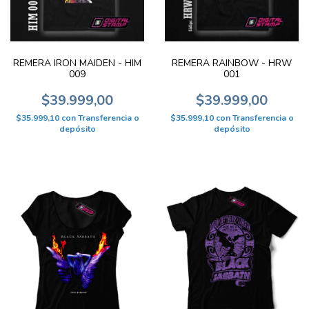
REMERA IRON MAIDEN - HIM
REMERA RAINBOW - HRW
009
001
$39.999,00
$39.999,00
$35.999,10
con
Transferencia o
$35.999,10
con
Transferencia o
depósito
depósito