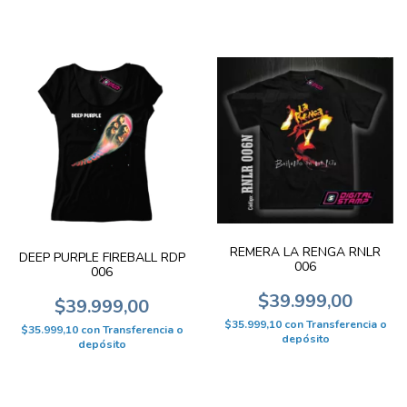
REMERA LA RENGA RNLR
DEEP PURPLE FIREBALL RDP
006
006
$39.999,00
$39.999,00
$35.999,10
con
Transferencia o
$35.999,10
con
Transferencia o
depósito
depósito