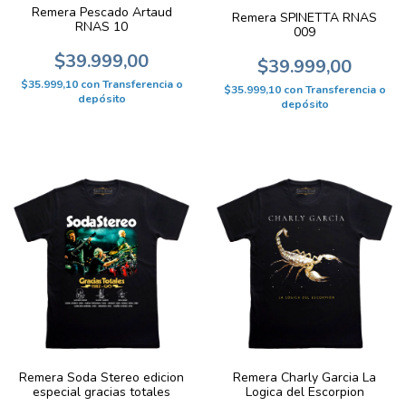
Remera Pescado Artaud
Remera SPINETTA RNAS
RNAS 10
009
$39.999,00
$39.999,00
$35.999,10
con
Transferencia o
$35.999,10
con
Transferencia o
depósito
depósito
Remera Soda Stereo edicion
Remera Charly Garcia La
especial gracias totales
Logica del Escorpion