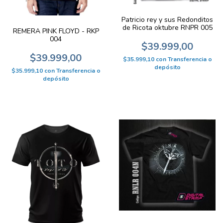
Patricio rey y sus Redonditos
de Ricota oktubre RNPR 005
REMERA PINK FLOYD - RKP
004
$39.999,00
$39.999,00
$35.999,10
con
Transferencia o
depósito
$35.999,10
con
Transferencia o
depósito