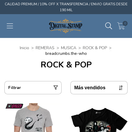
CALIDAD PREMIUM / 10% OFF X TRANSFERENCIA / ENVIO GRATIS DESDE
190 MIL
0
Inicio
>
REMERAS
>
MUSICA
>
ROCK & POP
>
breadcrumbs.the-who
ROCK & POP
Filtrar