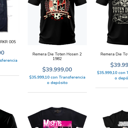
RKR 005
00
Remera Die Toten Hosen 2
Remera Die To
1982
sferencia
$39.9
$39.999,00
$35.999,10
con
$35.999,10
con
Transferencia
o depó
o depósito