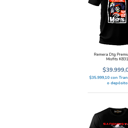
Remera Dtg Premi
Misfits K83
$39.999,
$35.999,10
con
Tran
o depósito