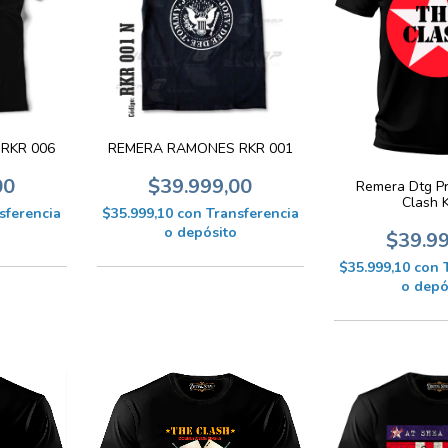
RKR 006
REMERA RAMONES RKR 001
00
$39.999,00
Remera Dtg P
Clash 
sferencia
$35.999,10
con
Transferencia
o depósito
$39.9
$35.999,10
con
o depó