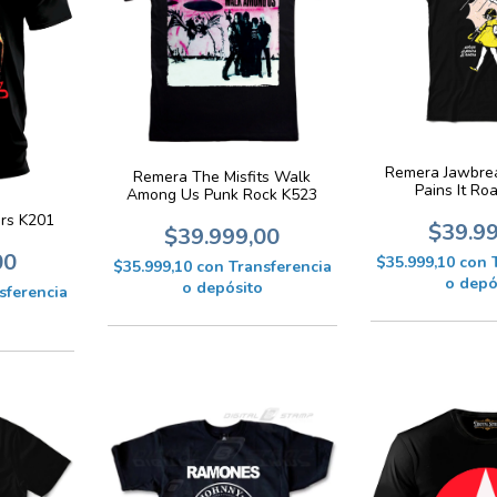
Remera Jawbre
Remera The Misfits Walk
Pains It Ro
Among Us Punk Rock K523
rs K201
$39.9
$39.999,00
00
$35.999,10
con
$35.999,10
con
Transferencia
o depó
o depósito
sferencia