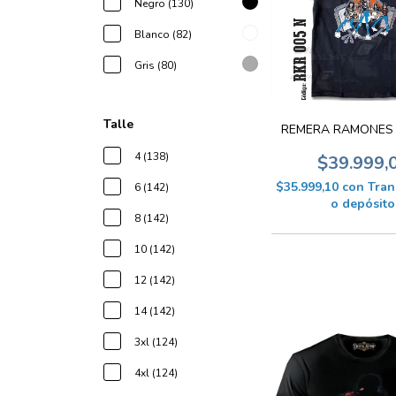
Negro (130)
Blanco (82)
Gris (80)
Talle
REMERA RAMONES 
4 (138)
$39.999,
$35.999,10
con
Tran
6 (142)
o depósito
8 (142)
10 (142)
12 (142)
14 (142)
3xl (124)
4xl (124)