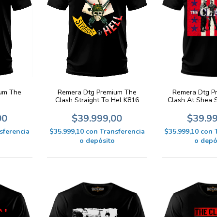
um The
Remera Dtg Premium The
Remera Dtg P
1
Clash Straight To Hel K816
Clash At Shea 
00
$39.999,00
$39.9
sferencia
$35.999,10
con
Transferencia
$35.999,10
con
o depósito
o depó