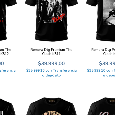
um The
Remera Dtg Premium The
Remera Dtg P
a K812
Clash K811
Clash 
00
$39.999,00
$39.9
sferencia
$35.999,10
con
Transferencia
$35.999,10
con
o depósito
o depó