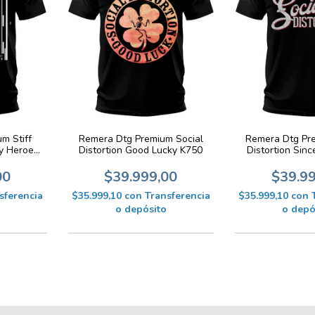
m Stiff
Remera Dtg Premium Social
Remera Dtg Pr
dy Heroes
Distortion Good Lucky K750
Distortion Sin
00
$39.999,00
$39.9
sferencia
$35.999,10
con
Transferencia
$35.999,10
con
o depósito
o depó