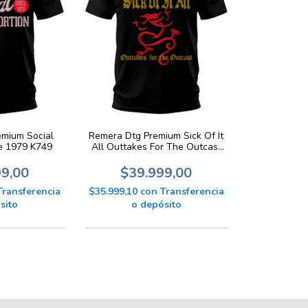
emium Social
Remera Dtg Premium Sick Of It
ce 1979 K749
All Outtakes For The Outcast
K728
99,00
$39.999,00
Transferencia
$35.999,10
con
Transferencia
sito
o depósito