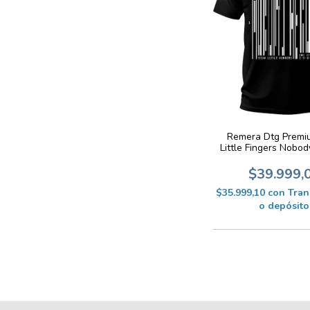
Remera Dtg Premiu
Little Fingers Nobo
K765
$39.999,
$35.999,10
con
Tran
o depósito