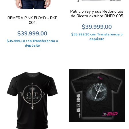
Patricio rey y sus Redonditos
de Ricota oktubre RNPR 005
REMERA PINK FLOYD - RKP
004
$39.999,00
$39.999,00
$35.999,10
con
Transferencia o
depósito
$35.999,10
con
Transferencia o
depósito