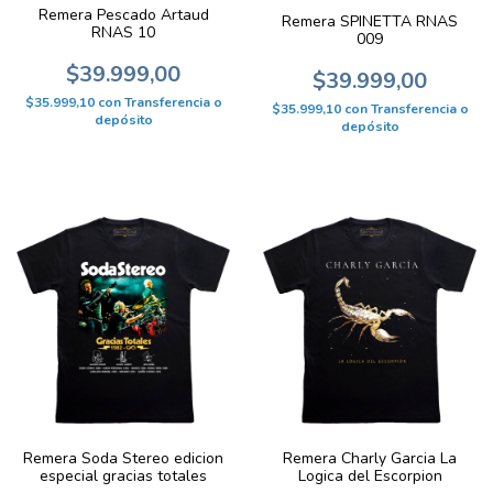
Remera Pescado Artaud
Remera SPINETTA RNAS
RNAS 10
009
$39.999,00
$39.999,00
$35.999,10
con
Transferencia o
$35.999,10
con
Transferencia o
depósito
depósito
Remera Soda Stereo edicion
Remera Charly Garcia La
especial gracias totales
Logica del Escorpion