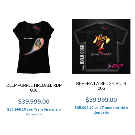
REMERA LA RENGA RNLR
DEEP PURPLE FIREBALL RDP
006
006
$39.999,00
$39.999,00
$35.999,10
con
Transferencia o
$35.999,10
con
Transferencia o
depósito
depósito