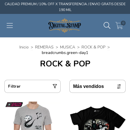
CALIDAD PREMIUM / 10% OFF X TRANSFERENCIA / ENVIO GRATIS DESDE
190 MIL
0
Inicio
>
REMERAS
>
MUSICA
>
ROCK & POP
>
breadcrumbs.green-day1
ROCK & POP
Filtrar