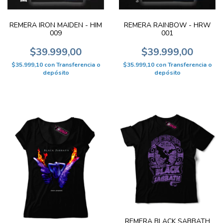
REMERA IRON MAIDEN - HIM
REMERA RAINBOW - HRW
009
001
$39.999,00
$39.999,00
$35.999,10
con
Transferencia o
$35.999,10
con
Transferencia o
depósito
depósito
REMERA BLACK SABBATH