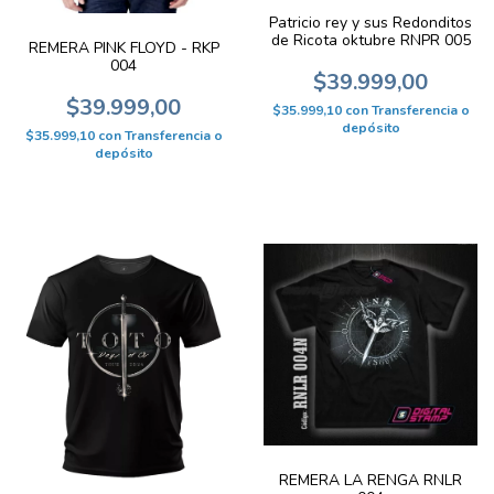
Patricio rey y sus Redonditos
de Ricota oktubre RNPR 005
REMERA PINK FLOYD - RKP
004
$39.999,00
$39.999,00
$35.999,10
con
Transferencia o
depósito
$35.999,10
con
Transferencia o
depósito
REMERA LA RENGA RNLR