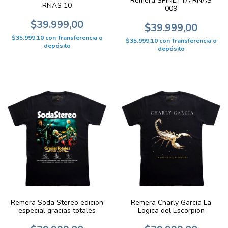
Remera SPINETTA RNAS
RNAS 10
009
$39.999,00
$39.999,00
$35.999,10
con
Transferencia o
$35.999,10
con
Transferencia o
depósito
depósito
Remera Soda Stereo edicion
Remera Charly Garcia La
especial gracias totales
Logica del Escorpion