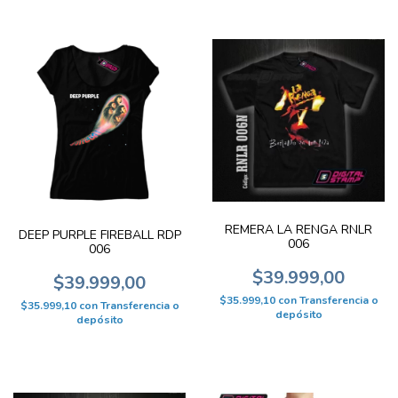
REMERA LA RENGA RNLR
DEEP PURPLE FIREBALL RDP
006
006
$39.999,00
$39.999,00
$35.999,10
con
Transferencia o
$35.999,10
con
Transferencia o
depósito
depósito