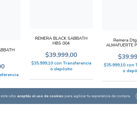
REMERA BLACK SABBATH
Remera Dtg
HBS 004
ALMAFUERTE P
ABBATH
$39.999,00
$39.9
$35.999,10
con
Transferencia
$35.999,10
con
00
o depósito
o depó
sferencia
este sitio
aceptás el uso de cookies
para agilizar tu experiencia de compra.