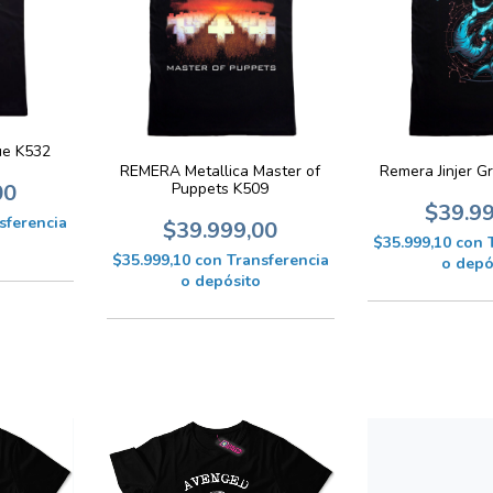
ue K532
REMERA Metallica Master of
Remera Jinjer G
Puppets K509
00
$39.9
sferencia
$39.999,00
$35.999,10
con
$35.999,10
con
Transferencia
o depó
o depósito