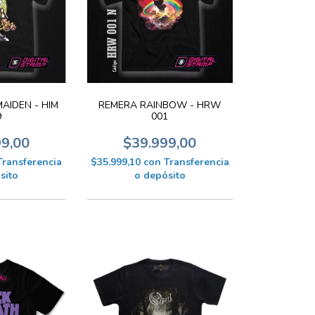
AIDEN - HIM
REMERA RAINBOW - HRW
9
001
99,00
$39.999,00
Transferencia
$35.999,10
con
Transferencia
sito
o depósito