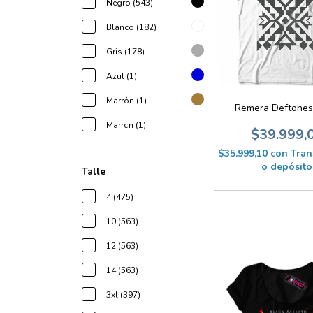
Negro (543)
Blanco (182)
Gris (178)
Azul (1)
Marrón (1)
Remera Deftones
Marr¢n (1)
$39.999,
$35.999,10
con
Tran
o depósito
Talle
4 (475)
10 (563)
12 (563)
14 (563)
3xl (397)