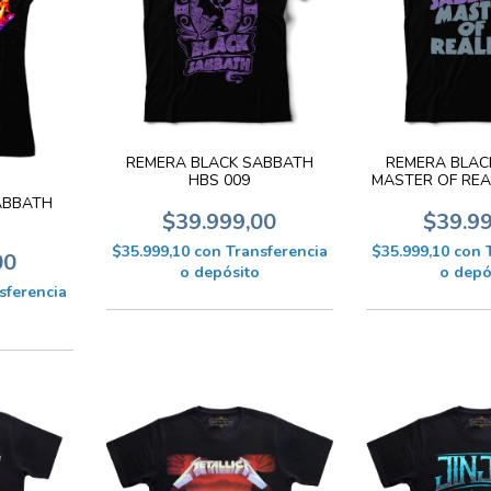
REMERA BLACK SABBATH
REMERA BLAC
HBS 009
MASTER OF REA
ABBATH
$39.999,00
$39.9
$35.999,10
con
Transferencia
$35.999,10
con
00
o depósito
o depó
sferencia