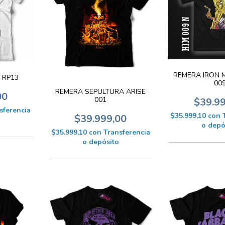
REMERA IRON M
 RP13
00
REMERA SEPULTURA ARISE
00
001
$39.9
sferencia
$35.999,10
con
$39.999,00
o depó
$35.999,10
con
Transferencia
o depósito