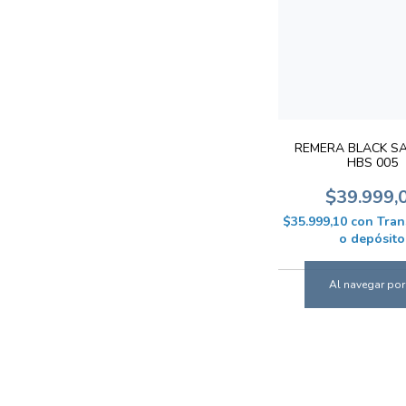
REMERA BLACK S
HBS 005
$39.999,
$35.999,10
con
Tran
o depósito
Al navegar por 