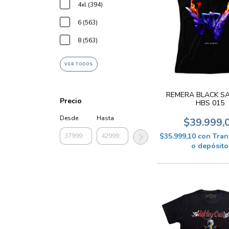
4xl (394)
6 (563)
8 (563)
VER TODOS
REMERA BLACK S
Precio
HBS 015
Desde
Hasta
$39.999,
$35.999,10
con
Tran
o depósito