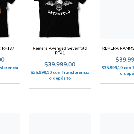
REMERA RAMMST
s RP197
Remera AVenged Sevenfold
RP41
$39.9
00
$39.999,00
$35.999,10
con
sferencia
$35.999,10
con
Transferencia
o depó
o depósito